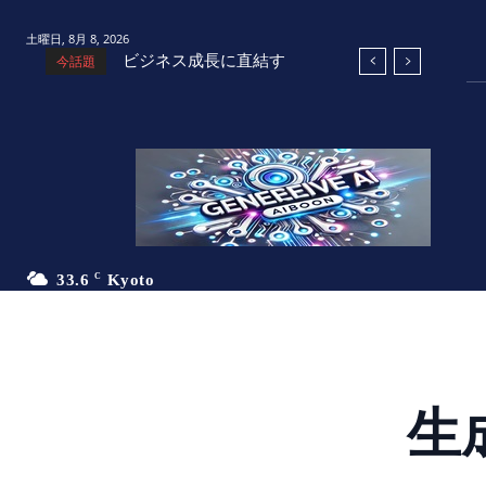
土曜日, 8月 8, 2026
ビジネス成長に直結す
今話題
るAI活用術：小規模ビ
ジネスとスタートアッ
プの成功戦略
33.6
C
Kyoto
生