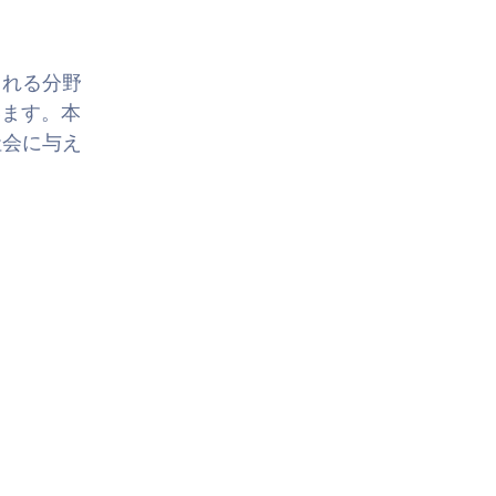
される分野
います。本
社会に与え