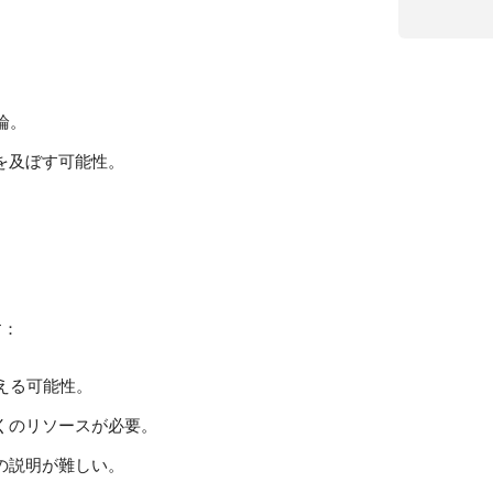
論。
を及ぼす可能性。
す：
える可能性。
くのリソースが必要。
の説明が難しい。