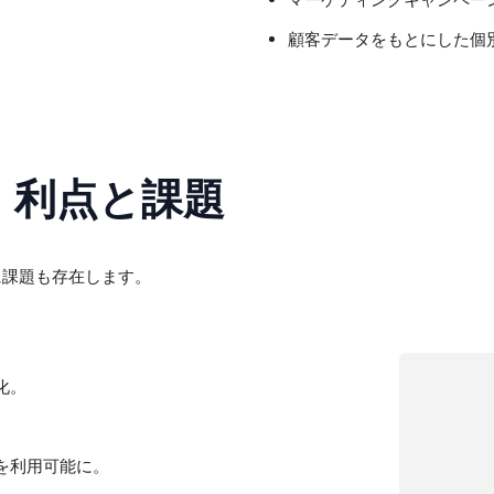
顧客データをもとにした個
：利点と課題
に課題も存在します。
化。
。
を利用可能に。