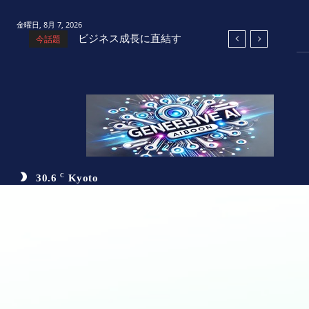
金曜日, 8月 7, 2026
ビジネス成長に直結す
今話題
るAI活用術：小規模ビ
ジネスとスタートアッ
プの成功戦略
30.6
C
Kyoto
お問い合わ