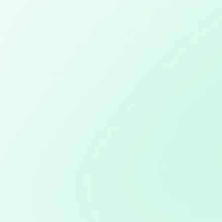
Submit
レス:
SNSを