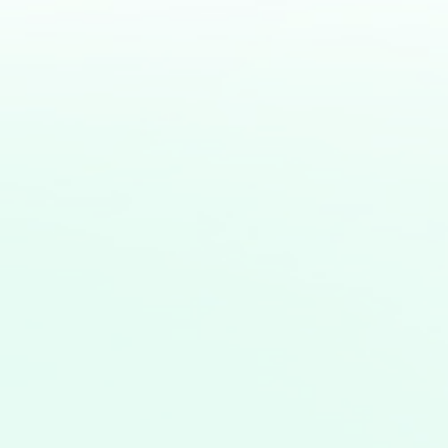
談がございましたら、以下のフォームからお気軽
生成AIやAIライティングツールに関する情報、サー
知らせします。 また、技術的なサポートやビジネ
も承ります。 通常、24時間以内にご返信いた