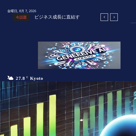
金曜日, 8月 7, 2026
ビジネス成長に直結す
今話題
るAI活用術：小規模ビ
ジネスとスタートアッ
プの成功戦略
27.8
C
Kyoto