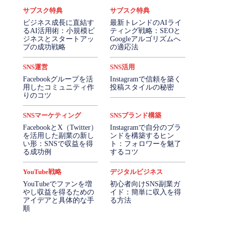
サブスク特典
サブスク特典
ビジネス成長に直結す
最新トレンドのAIライ
るAI活用術：小規模ビ
ティング戦略：SEOと
ジネスとスタートアッ
Googleアルゴリズムへ
プの成功戦略
の適応法
SNS運営
SNS活用
Facebookグループを活
Instagramで信頼を築く
用したコミュニティ作
投稿スタイルの秘密
りのコツ
SNSマーケティング
SNSブランド構築
FacebookとX（Twitter）
Instagramで自分のブラ
を活用した副業の新し
ンドを構築するヒン
い形：SNSで収益を得
ト：フォロワーを魅了
る成功例
するコツ
YouTube戦略
デジタルビジネス
YouTubeでファンを増
初心者向けSNS副業ガ
やし収益を得るための
イド：簡単に収入を得
アイデアと具体的な手
る方法
順