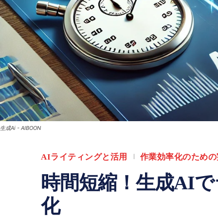
生成Ai - AIBOON
AIライティングと活用
作業効率化のための
時間短縮！生成AI
化