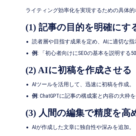
ライティング効率化を実現するための具体的
(1) 記事の目的を明確にす
読者層や目指す成果を定め、AIに適切な指
例
: 「初心者向けにSEOの基本を説明する
(2) AIに初稿を作成させる
AIツールを活用して、迅速に初稿を作成。
例
: ChatGPTに記事の構成案と内容の大
(3) 人間の編集で精度を高
AIが作成した文章に独自性や深みを追加。