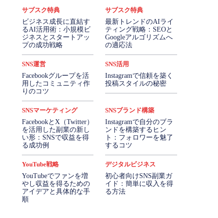
サブスク特典
サブスク特典
ビジネス成長に直結す
最新トレンドのAIライ
るAI活用術：小規模ビ
ティング戦略：SEOと
ジネスとスタートアッ
Googleアルゴリズムへ
プの成功戦略
の適応法
SNS運営
SNS活用
Facebookグループを活
Instagramで信頼を築く
用したコミュニティ作
投稿スタイルの秘密
りのコツ
SNSマーケティング
SNSブランド構築
FacebookとX（Twitter）
Instagramで自分のブラ
を活用した副業の新し
ンドを構築するヒン
い形：SNSで収益を得
ト：フォロワーを魅了
る成功例
するコツ
YouTube戦略
デジタルビジネス
YouTubeでファンを増
初心者向けSNS副業ガ
やし収益を得るための
イド：簡単に収入を得
アイデアと具体的な手
る方法
順