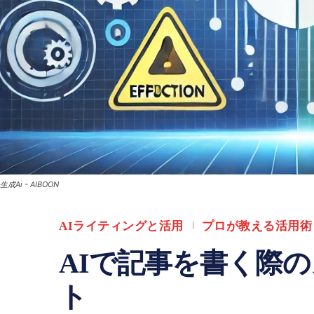
生成Ai - AIBOON
AIライティングと活用
プロが教える活用術
AIで記事を書く際
ト