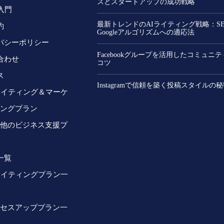
スとスタートアップの成功戦略
入門
最新トレンドのAIライティング戦略：S
約
Googleアルゴリズムへの適応法
バシーポリシー
Facebookグループを活用したコミュニ
合わせ
コツ
ス
Instagramで信頼を築く投稿スタイルの
ライティング＆マーケ
ングプラン
他のビジネス支援プ
一覧
ライティングプラン一
セスアッププラン一