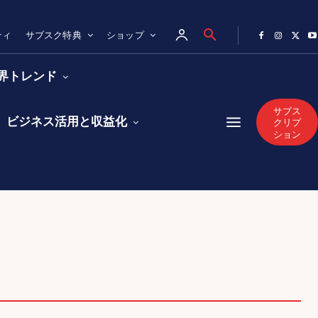
ティ
サブスク特典
ショップ
業界トレンド
サブス
ビジネス活用と収益化
クリプ
ション
グ関連
AIを活用したSEO最適化の方法
キャッチコピー作成のコツとAI活用法
と応用編
作業効率化のための実践方法