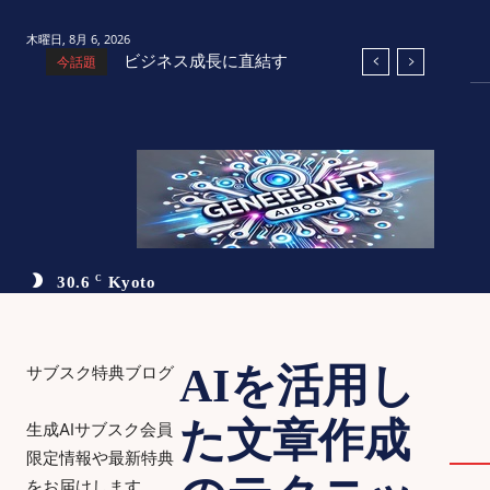
木曜日, 8月 6, 2026
ビジネス成長に直結す
今話題
るAI活用術：小規模ビ
ジネスとスタートアッ
プの成功戦略
30.6
C
Kyoto
AIを活用し
サブスク特典ブログ
た文章作成
生成AIサブスク会員
限定情報や最新特典
をお届けします。