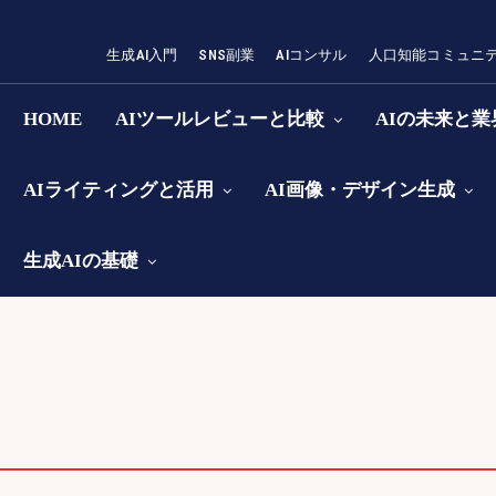
生成AI入門
SNS副業
AIコンサル
人口知能コミュニ
HOME
AIツールレビューと比較
AIの未来と
AIライティングと活用
AI画像・デザイン生成
生成AIの基礎
AIライティング初心者向けガイド
AIライティン
AIを活用したブログ運営の効率化
おすすめツール
トラブルシューティング
プロが教える活用術