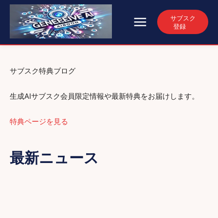
サブスク
登録
サブスク特典ブログ
生成AIサブスク会員限定情報や最新特典をお届けします。
特典ページを見る
最新ニュース
AI技術の進化と未来予測
AI進化の次世代展望
イベント情報
リリース情報
技術的課題
業界動向
生成AIがもたらす働き方改革と業界動向
生成AIの倫理と社会課題
社会への影響