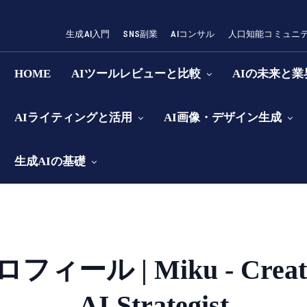
生成AI入門
SNS副業
AIコンサル
人口知能コミュニ
HOME
AIツールレビューと比較
AIの未来と
AIライティングと活用
AI画像・デザイン生成
生成AIの基礎
フィール | Miku - Creat
AI Strategist