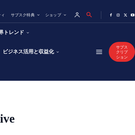
ティ
サブスク特典
ショップ
業界トレンド
サブス
ビジネス活用と収益化
クリプ
ション
ive