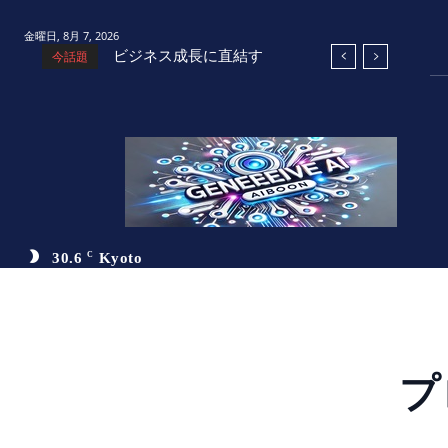
金曜日, 8月 7, 2026
ビジネス成長に直結す
今話題
るAI活用術：小規模ビ
ジネスとスタートアッ
プの成功戦略
30.6
C
Kyoto
プロ