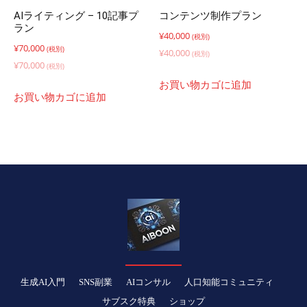
AIライティング – 10記事プ
コンテンツ制作プラン
ラン
¥
40,000
(税別)
¥
70,000
(税別)
¥
40,000
(税別)
¥
70,000
(税別)
お買い物カゴに追加
お買い物カゴに追加
生成AI入門
SNS副業
AIコンサル
人口知能コミュニティ
サブスク特典
ショップ